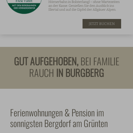
Hörnerbahn in Bolsterlang) – ohne Wartezeiten
an der Kasse. Genießen Sie den Ausblick ins
Illertal und auf die Gipfel der Allgäuer Alpen.
JETZT BUCHEN
GUT AUFGEHOBEN,
BEI FAMILIE
RAUCH
IN BURGBERG
Ferienwohnungen & Pension im
sonnigsten Bergdorf am Grünten