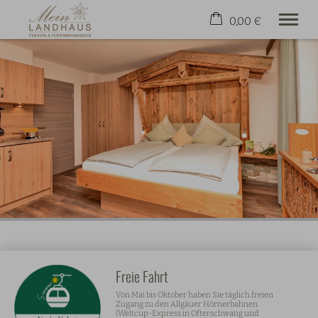
0,00 €
×
22. bis 29. August
Warenkorb ist leer
2 Erwachsene
Gut aufgehoben
Wohnen & Preise
Freizeit
Kontakt & Service
Jetzt Buchen
+49 8321 81206
Freie Fahrt
Von Mai bis Oktober haben Sie täglich freien
Zugang zu den Allgäuer Hörnerbahnen
(Weltcup-Express in Ofterschwang und