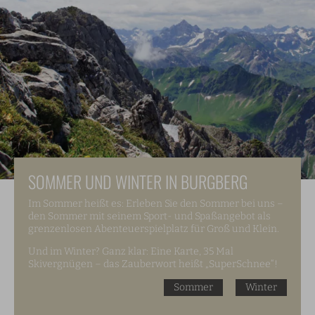
SOMMER UND WINTER IN BURGBERG
Im Sommer heißt es: Erleben Sie den Sommer bei uns –
den Sommer mit seinem Sport- und Spaßangebot als
grenzenlosen Abenteuerspielplatz für Groß und Klein.
Und im Winter? Ganz klar: Eine Karte, 35 Mal
Skivergnügen – das Zauberwort heißt „SuperSchnee“!
Sommer
Winter