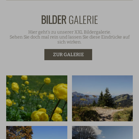
BILDER
GALERIE
Hier geht‘s zu unserer XXL Bildergalerie.
Sehen Sie doch mal rein und lassen Sie diese Eindrücke auf
sich wirken.
ZUR GALERIE