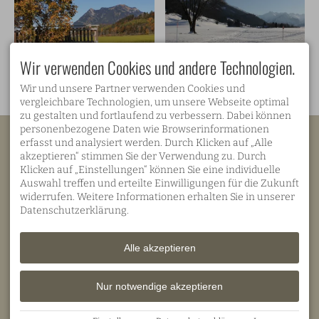
Wir verwenden Cookies und andere Technologien.
Wir und unsere Partner verwenden Cookies und
vergleichbare Technologien, um unsere Webseite optimal
zu gestalten und fortlaufend zu verbessern. Dabei können
personenbezogene Daten wie Browserinformationen
Mein Landhaus
erfasst und analysiert werden. Durch Klicken auf „Alle
Familie Rauch
akzeptieren“ stimmen Sie der Verwendung zu. Durch
Ortwanger Esch 2
D-87545 Burgberg
Klicken auf „Einstellungen“ können Sie eine individuelle
Auswahl treffen und erteilte Einwilligungen für die Zukunft
widerrufen. Weitere Informationen erhalten Sie in unserer
Datenschutzerklärung.
Alle akzeptieren
Telefon
+49 8321 81206
Facebook
Fax
+49 8321 81320
Nur notwendige akzeptieren
info@mein-landhaus-
burgberg.de