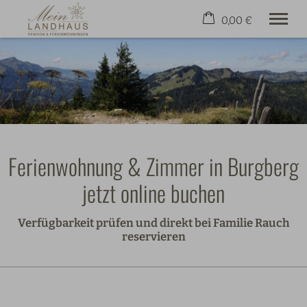
0,00 €
×
Warenkorb ist leer
Gut aufgehoben
Wohnen & Preise
Freizeit
Kontakt & Service
Jetzt Buchen
Ferienwohnung & Zimmer in Burgberg
jetzt online buchen
+49 8321 81206
Verfügbarkeit prüfen und direkt bei Familie Rauch
reservieren
________________________________________________________________