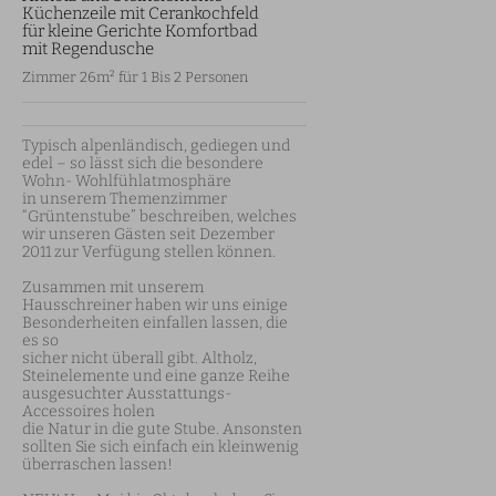
Küchenzeile mit Cerankochfeld
für kleine Gerichte Komfortbad
mit Regendusche
Zimmer 26m² für 1 Bis 2 Personen
Typisch alpenländisch, gediegen und 
edel – so lässt sich die besondere 
Wohn- Wohlfühlatmosphäre

in unserem Themenzimmer 
“Grüntenstube” beschreiben, welches 
wir unseren Gästen seit Dezember

2011 zur Verfügung stellen können.

Zusammen mit unserem 
Hausschreiner haben wir uns einige 
Besonderheiten einfallen lassen, die 
es so

sicher nicht überall gibt. Altholz, 
Steinelemente und eine ganze Reihe 
ausgesuchter Ausstattungs-
Accessoires holen

die Natur in die gute Stube. Ansonsten 
sollten Sie sich einfach ein kleinwenig 
überraschen lassen!
