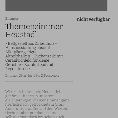
Zimmer
nicht verfügbar
Themenzimmer
Heustadl
- Bettgestell aus Zirbenholz -
Hausausstattung absolut
Allergiker geeignet -
Altholzbalken - Küchenzeile mit
Cerankochfeld für kleine
Gerichte - Komfortbad mit
Regendusche
Zimmer 23m² für 1 Bis 2 Personen
Wie es sich für einen Heustadel 
gehört, duftet es in unserem 
gleichnamigen Themenzimmer ganz 
herrlich nach getrocknetem Gras. 
Anders als draußen auf den Wiesen, 
riecht es aber nur danach und 
selbstverständlich brauchen auch 