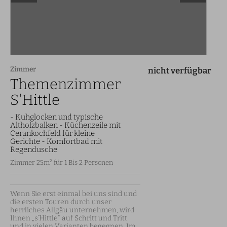
Zimmer
nicht verfügbar
Themenzimmer
S'Hittle
- Kuhglocken und typische
Altholzbalken - Küchenzeile mit
Cerankochfeld für kleine
Gerichte - Komfortbad mit
Regendusche
Zimmer 25m² für 1 Bis 2 Personen
Wenn Sie erst einmal bei uns sind und 
die ersten Touren durch unser 
herrliches Allgäu unternehmen, wird 
Ihnen „s’Hittle“ auf Schritt und Tritt 
und in vielen Varianten begegnen. Im 