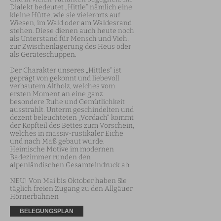
Dialekt bedeutet „Hittle“ nämlich eine 
kleine Hütte, wie sie vielerorts auf 
Wiesen, im Wald oder am Waldesrand 
stehen. Diese dienen auch heute noch 
als Unterstand für Mensch und Vieh, 
zur Zwischenlagerung des Heus oder 
als Geräteschuppen.

Der Charakter unseres „Hittles“ ist 
geprägt von gekonnt und liebevoll 
verbautem Altholz, welches vom 
ersten Moment an eine ganz 
besondere Ruhe und Gemütlichkeit 
ausstrahlt. Unterm geschindelten und 
dezent beleuchteten „Vordach“ kommt 
der Kopfteil des Bettes zum Vorschein, 
welches in massiv-rustikaler Eiche 
und nach Maß gebaut wurde. 
Heimische Motive im modernen 
Badezimmer runden den 
alpenländischen Gesamteindruck ab.

NEU! Von Mai bis Oktober haben Sie 
täglich freien Zugang zu den Allgäuer 
Hörnerbahnen
BELEGUNGSPLAN