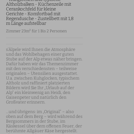
Altholzbalken - Küchenzeile mit
Cerankochfeld für kleine
Gerichte - Komfortbad mit
Regendusche - Zustellbett mit 1,8
m Länge aufstellbar
Zimmer 23m² für 1 Bis 2 Personen
s’Älpele wird Ihnen die Atmosphäre 
und das Wohlbehagen einer guten 
Stube auf der Alp etwas näher bringen. 
Dafür haben wir das Themenzimmer 
mit den verschiedensten – teilweise 
originalen – Utensilien ausgestattet. 
U.a. zwischen Kuhglocken, typischem 
Altholz und raffiniert platzierten 
Bildern wird Sie Ihr „Urlaub auf der 
Alp“ ein kleinwenig an Heidi, den 
Gaisenpeter und natürlich den 
Großvater erinnern.

…und übrigens: im „Original“ – also 
oben auf dem Berg – wird während des 
Bergsommers in der Stube, im 
Käskessel über dem offenen Feuer, der 
berühmte Allgäuer Käse hergestellt. 