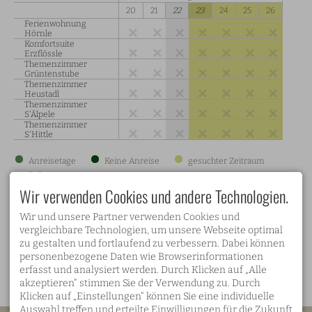
20
21
22
23
24
25
26
Ferienwohnung
Hörnle
Komfortsuite
Erzflössle
Themenzimmer
Grüntenstube
Themenzimmer
Heustadl
Themenzimmer
S'Älpele
Themenzimmer
S'Hittle
Anreisetage
Keine Anreise
gesuchter Zeitraum
×
Belegt
Wir verwenden Cookies und andere Technologien.
Wir und unsere Partner verwenden Cookies und
MERKMALE
vergleichbare Technologien, um unsere Webseite optimal
zu gestalten und fortlaufend zu verbessern. Dabei können
✓ Schneetraum
personenbezogene Daten wie Browserinformationen
IsqHNGPy5bGepHCTC9S
erfasst und analysiert werden. Durch Klicken auf „Alle
akzeptieren“ stimmen Sie der Verwendung zu. Durch
Klicken auf „Einstellungen“ können Sie eine individuelle
Auswahl treffen und erteilte Einwilligungen für die Zukunft