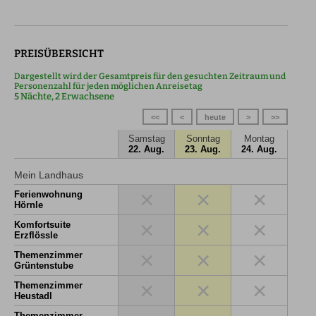
PREISÜBERSICHT
Dargestellt wird der Gesamtpreis für den gesuchten Zeitraum und
Personenzahl für jeden möglichen Anreisetag
5 Nächte, 2 Erwachsene
<<
<
heute
>
>>
Samstag
Sonntag
Montag
22. Aug.
23. Aug.
24. Aug.
Mein Landhaus
×
×
×
Ferienwohnung
Hörnle
×
×
×
Komfortsuite
Erzflössle
×
×
×
Themenzimmer
Grüntenstube
×
×
×
Themenzimmer
Heustadl
Themenzimmer