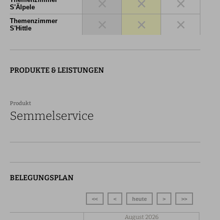
×
×
×
S'Älpele
×
×
×
Themenzimmer
S'Hittle
PRODUKTE & LEISTUNGEN
Produkt
Semmelservice
BELEGUNGSPLAN
<<
<
heute
>
>>
August 2026