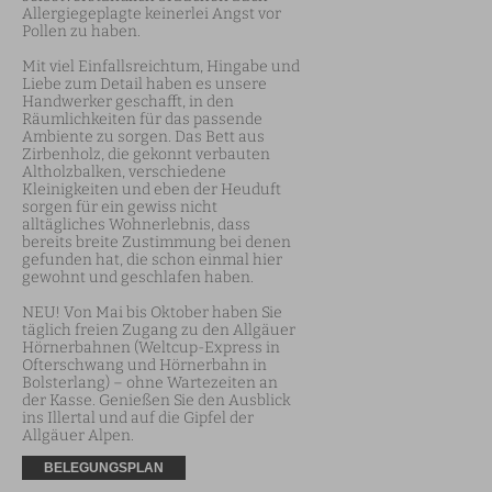
Allergiegeplagte keinerlei Angst vor 
Pollen zu haben.

Mit viel Einfallsreichtum, Hingabe und 
Liebe zum Detail haben es unsere 
Handwerker geschafft, in den 
Räumlichkeiten für das passende 
Ambiente zu sorgen. Das Bett aus 
Zirbenholz, die gekonnt verbauten 
Altholzbalken, verschiedene 
Kleinigkeiten und eben der Heuduft 
sorgen für ein gewiss nicht 
alltägliches Wohnerlebnis, dass 
bereits breite Zustimmung bei denen 
gefunden hat, die schon einmal hier 
gewohnt und geschlafen haben.

NEU! Von Mai bis Oktober haben Sie 
täglich freien Zugang zu den Allgäuer 
Hörnerbahnen (Weltcup-Express in 
Ofterschwang und Hörnerbahn in 
Bolsterlang) – ohne Wartezeiten an 
der Kasse. Genießen Sie den Ausblick 
ins Illertal und auf die Gipfel der 
Allgäuer Alpen.
BELEGUNGSPLAN