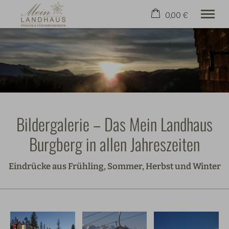
0,00 €
×
22. bis 29. August
Warenkorb ist leer
2 Erwachsene
Gut aufgehoben
Wohnen & Preise
Bildergalerie – Das Mein Landhaus
Freizeit
Kontakt & Service
Burgberg in allen Jahreszeiten
Jetzt Buchen
Eindrücke aus Frühling, Sommer, Herbst und Winter
+49 8321 81206
________________________________________________________________