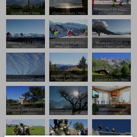
Wintersport im Allgäu |
Gipfelkreuz | Mein
Allgäuer Alpen | Mein
Mein Landhaus -
Landhaus - Pension und
Landhaus - Pension und
Pension und
Ferienwohnung in
Ferienwohnung in
Ferienwohnung in
Burgberg
Burgberg
Burgberg
Wintersport im Allgäu |
Wintersport im Allgäu |
Winterlandschaft im
Mein Landhaus -
Mein Landhaus -
Allgäu | Mein Landhaus
Pension und
Pension und
- Pension und
Ferienwohnung in
Ferienwohnung in
Ferienwohnung in
Burgberg
Burgberg
Burgberg
Wandern im Sommer |
Winterlandschaft | Mein
Mein Landhaus -
Allgäuer Alpen | Mein
Landhaus - Pension und
Pension und
Landhaus - Pension und
Ferienwohnung in
Ferienwohnung in
Ferienwohnung in
Burgberg
Burgberg
Burgberg
Brunnen-Trog aus Holz |
Themenzimmer
Mein Landhaus -
Winterlandschaft | Mein
Grüntenstube | Mein
Pension und
Landhaus - Pension und
Landhaus - Pension und
Ferienwohnung in
Ferienwohnung in
Ferienwohnung in
Burgberg
Burgberg
Burgberg