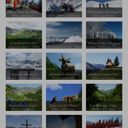
Wintersport im Allgäu |
Wintersport im Allgäu |
Mein Landhaus -
Skilift | Mein Landhaus -
Mein Landhaus -
Pension und
Pension und
Pension und
Ferienwohnung in
Ferienwohnung in
Ferienwohnung in
Burgberg
Burgberg
Burgberg
Schrecksee in den
Winter in den Allgäuer
Allgäuer Alpen | Mein
Winterlandschaft | Mein
Alpen | Mein Landhaus -
Landhaus - Pension und
Landhaus - Pension und
Pension und
Ferienwohnung in
Ferienwohnung in
Ferienwohnung in
Burgberg
Burgberg
Burgberg
Allgäuer Alpen im
Allgäuer Braunvieh |
Allgäuer Landschaft |
Winter | Mein Landhaus
Mein Landhaus -
Mein Landhaus -
- Pension und
Pension und
Pension und
Ferienwohnung in
Ferienwohnung in
Ferienwohnung in
Burgberg
Burgberg
Burgberg
Sommer im Allgäu |
Kühe auf der Wiese |
Sommer im Allgäu |
Mein Landhaus -
Mein Landhaus -
Mein Landhaus -
Pension und
Pension und
Pension und
Ferienwohnung in
Ferienwohnung in
Ferienwohnung in
Burgberg
Burgberg
Burgberg