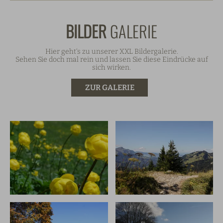
BILDER
GALERIE
Hier geht‘s zu unserer XXL Bildergalerie.
Sehen Sie doch mal rein und lassen Sie diese Eindrücke auf
sich wirken.
ZUR GALERIE