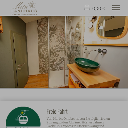
0,00 €
×
21. bis 28. August
Warenkorb ist leer
2 Erwachsene
Gut aufgehoben
Wohnen & Preise
Freizeit
Kontakt & Service
Jetzt Buchen
+49 8321 81206
Freie Fahrt
Von Mai bis Oktober haben Sie täglich freien
Zugang zu den Allgäuer Hörnerbahnen
(Weltcup-Express in Ofterschwang und