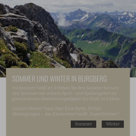
SOMMER UND WINTER IN BURGBERG
Im Sommer heißt es: Erleben Sie den Sommer bei uns –
den Sommer mit seinem Sport- und Spaßangebot als
grenzenlosen Abenteuerspielplatz für Groß und Klein.
Und im Winter? Ganz klar: Eine Karte, 35 Mal
Skivergnügen – das Zauberwort heißt „SuperSchnee“!
Sommer
Winter