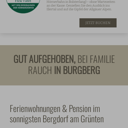
Hörnerbahn in Bolsterlang) – ohne Wartezeiten
an der Kasse. Genießen Sie den Ausblick ins
Illertal und auf die Gipfel der Allgäuer Alpen.
JETZT BUCHEN
GUT AUFGEHOBEN,
BEI FAMILIE
RAUCH
IN BURGBERG
Ferienwohnungen & Pension im
sonnigsten Bergdorf am Grünten