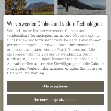
Wir verwenden Cookies und andere Technologien.
Wir und unsere Partner verwenden Cookies und
vergleichbare Technologien, um unsere Webseite optimal
zu gestalten und fortlaufend zu verbessern. Dabei können
personenbezogene Daten wie Browserinformationen
Mein Landhaus
erfasst und analysiert werden. Durch Klicken auf „Alle
Familie Rauch
akzeptieren“ stimmen Sie der Verwendung zu. Durch
Ortwanger Esch 2
D-87545 Burgberg
Klicken auf „Einstellungen“ können Sie eine individuelle
Auswahl treffen und erteilte Einwilligungen für die Zukunft
widerrufen. Weitere Informationen erhalten Sie in unserer
Datenschutzerklärung.
Alle akzeptieren
Telefon
+49 8321 81206
Facebook
Fax
+49 8321 81320
Nur notwendige akzeptieren
info@mein-landhaus-
burgberg.de